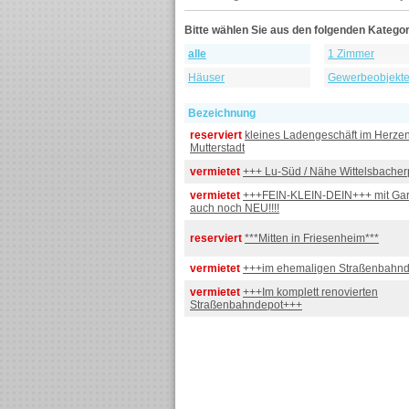
Bitte wählen Sie aus den folgenden Kategor
alle
1 Zimmer
Häuser
Gewerbeobjekt
Bezeichnung
reserviert
kleines Ladengeschäft im Herze
Mutterstadt
vermietet
+++ Lu-Süd / Nähe Wittelsbacher
vermietet
+++FEIN-KLEIN-DEIN+++ mit Gar
auch noch NEU!!!!
reserviert
***Mitten in Friesenheim***
vermietet
+++im ehemaligen Straßenbahn
vermietet
+++Im komplett renovierten
Straßenbahndepot+++