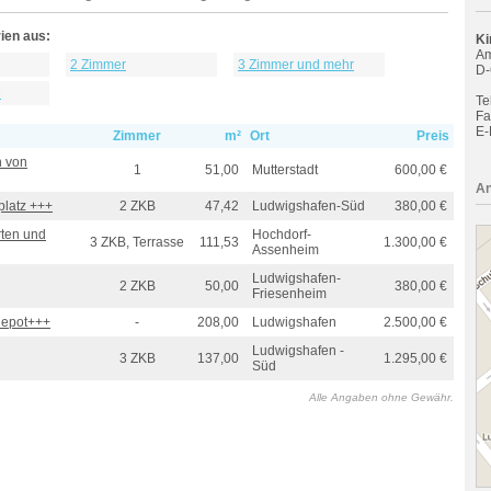
ien aus:
Ki
Am
2 Zimmer
3 Zimmer und mehr
D-
e
Tel
Fa
E-
Zimmer
m²
Ort
Preis
n von
1
51,00
Mutterstadt
600,00 €
An
platz +++
2 ZKB
47,42
Ludwigshafen-Süd
380,00 €
ten und
Hochdorf-
3 ZKB, Terrasse
111,53
1.300,00 €
Assenheim
Ludwigshafen-
2 ZKB
50,00
380,00 €
Friesenheim
depot+++
-
208,00
Ludwigshafen
2.500,00 €
Ludwigshafen -
3 ZKB
137,00
1.295,00 €
Süd
Alle Angaben ohne Gewähr.