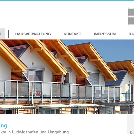
G
HAUSVERWALTUNG
KONTAKT
IMPRESSUM
DA
ung
kte in Ludwigshafen und Umgebung
Ko