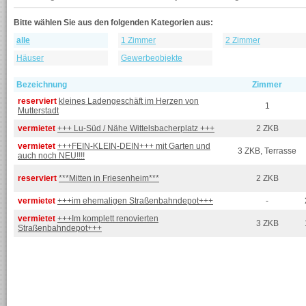
Bitte wählen Sie aus den folgenden Kategorien aus:
alle
1 Zimmer
2 Zimmer
Häuser
Gewerbeobjekte
Bezeichnung
Zimmer
reserviert
kleines Ladengeschäft im Herzen von
1
Mutterstadt
vermietet
+++ Lu-Süd / Nähe Wittelsbacherplatz +++
2 ZKB
vermietet
+++FEIN-KLEIN-DEIN+++ mit Garten und
3 ZKB, Terrasse
auch noch NEU!!!!
reserviert
***Mitten in Friesenheim***
2 ZKB
vermietet
+++im ehemaligen Straßenbahndepot+++
-
vermietet
+++Im komplett renovierten
3 ZKB
Straßenbahndepot+++