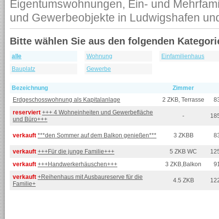
Eigentumswohnungen, Ein- und Mehrfamil
und Gewerbeobjekte in Ludwigshafen u
Bitte wählen Sie aus den folgenden Kategori
alle
Wohnung
Einfamilienhaus
Bauplatz
Gewerbe
Bezeichnung
Zimmer
Erdgeschosswohnung als Kapitalanlage
2 ZKB, Terrasse
8
reserviert
+++ 4 Wohneinheiten und Gewerbefläche
-
18
und Büro+++
verkauft
***den Sommer auf dem Balkon genießen***
3 ZKBB
8
verkauft
+++Für die junge Familie+++
5 ZKB WC
12
verkauft
+++Handwerkerhäuschen+++
3 ZKB,Balkon
9
verkauft
+Reihenhaus mit Ausbaureserve für die
4.5 ZKB
12
Familie+