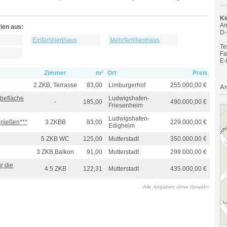
Ki
Am
ien aus:
D-
Einfamilienhaus
Mehrfamilienhaus
Tel
Fa
E-
Zimmer
m²
Ort
Preis
2 ZKB, Terrasse
83,00
Limburgerhof
255.000,00 €
An
befläche
Ludwigshafen-
-
185,00
490.000,00 €
Friesenheim
Ludwigshafen-
nießen***
3 ZKBB
83,00
229.000,00 €
Edigheim
5 ZKB WC
125,00
Mutterstadt
350.000,00 €
3 ZKB,Balkon
91,00
Mutterstadt
299.000,00 €
r die
4.5 ZKB
122,31
Mutterstadt
435.000,00 €
Alle Angaben ohne Gewähr.