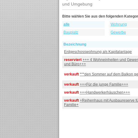
und Umgebung
Bitte wählen Sie aus den folgenden Kategor
alle
Wohnung
Bauplatz
Gewerbe
Bezeichnung
Erdgeschosswohnung als Kapitalanlage
reserviert
+++ 4 Wohneinheiten und Gewer
und Büro+++
verkauft
***den Sommer auf dem Balkon ge
verkauft
+++Für die junge Familie+++
verkauft
+++Handwerkerhäuschen+++
verkauft
+Reihenhaus mit Ausbaureserve fü
Familie+