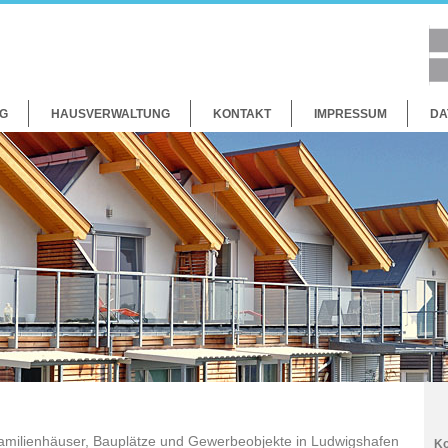
G
HAUSVERWALTUNG
KONTAKT
IMPRESSUM
DA
milienhäuser, Bauplätze und Gewerbeobjekte in Ludwigshafen
Ko