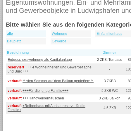
Eigentumswohnungen, Ein- und Mehrfamil
und Gewerbeobjekte in Ludwigshafen u
Bitte wählen Sie aus den folgenden Kategori
alle
Wohnung
Einfamilienhaus
Bauplatz
Gewerbe
Bezeichnung
Zimmer
Erdgeschosswohnung als Kapitalanlage
2 ZKB, Terrasse
8
reserviert
+++ 4 Wohneinheiten und Gewerbefläche
-
18
und Büro+++
verkauft
***den Sommer auf dem Balkon genießen***
3 ZKBB
8
verkauft
+++Für die junge Familie+++
5 ZKB WC
12
verkauft
+++Handwerkerhäuschen+++
3 ZKB,Balkon
9
verkauft
+Reihenhaus mit Ausbaureserve für die
4.5 ZKB
12
Familie+