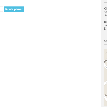
Ki
Am
D-
Tel
Fa
E-
An