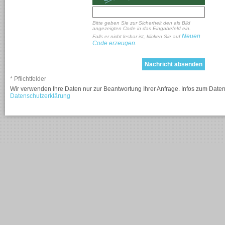
Bitte geben Sie zur Sicherheit den als Bild
angezeigten Code in das Eingabefeld ein.
Neuen
Falls er nicht lesbar ist, klicken Sie auf
Code erzeugen
.
* Pflichtfelder
Wir verwenden Ihre Daten nur zur Beantwortung Ihrer Anfrage. Infos zum Daten
Datenschutzerklärung