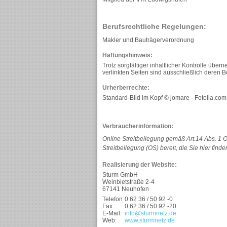
Berufsrechtliche Regelungen:
Makler und Bauträgerverordnung
Haftungshinweis:
Trotz sorgfältiger inhaltlicher Kontrolle über
verlinkten Seiten sind ausschließlich deren Be
Urherberrechte:
Standard-Bild im Kopf © jomare - Fotolia.com
Verbraucherinformation:
Online Streitbeilegung gemäß Art.14 Abs. 1 
Streitbeilegung (OS) bereit, die Sie hier finde
Realisierung der Website:
Sturm GmbH
Weinbietstraße 2-4
67141 Neuhofen
Telefon
0 62 36 / 50 92 -0
Fax:
0 62 36 / 50 92 -20
E-Mail:
info@sturmnetz.de
Web:
www.sturmnetz.de