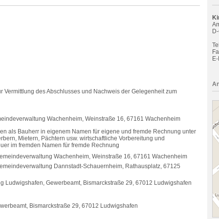
Ki
Am
D-
Tel
Fa
E-
An
r Vermittlung des Abschlusses und Nachweis der Gelegenheit zum
gemeindeverwaltung Wachenheim, Weinstraße 16, 67161 Wachenheim
ben als Bauherr in eigenem Namen für eigene und fremde Rechnung unter
rn, Mietern, Pächtern usw. wirtschaftliche Vorbereitung und
euer im fremden Namen für fremde Rechnung
dsgemeindeverwaltung Wachenheim, Weinstraße 16, 67161 Wachenheim
sgemeindeverwaltung Dannstadt-Schauernheim, Rathausplatz, 67125
tung Ludwigshafen, Gewerbeamt, Bismarckstraße 29, 67012 Ludwigshafen
werbeamt, Bismarckstraße 29, 67012 Ludwigshafen