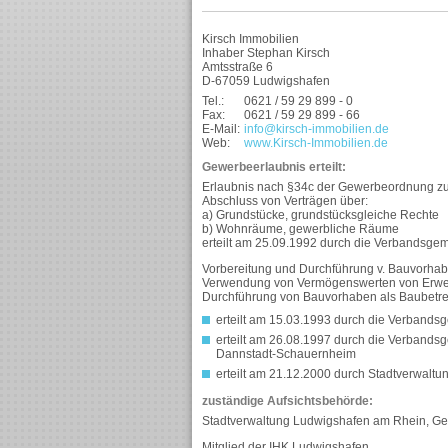
Kirsch Immobilien
Inhaber Stephan Kirsch
Amtsstraße 6
D-67059 Ludwigshafen
Tel.:
0621 / 59 29 899 - 0
Fax:
0621 / 59 29 899 - 66
E-Mail:
info@kirsch-immobilien.de
Web:
www.Kirsch-Immobilien.de
Gewerbeerlaubnis erteilt:
Erlaubnis nach §34c der Gewerbeordnung zu
Abschluss von Verträgen über:
a) Grundstücke, grundstücksgleiche Rechte
b) Wohnräume, gewerbliche Räume
erteilt am 25.09.1992 durch die Verbands
Vorbereitung und Durchführung v. Bauvorha
Verwendung von Vermögenswerten von Erwerbe
Durchführung von Bauvorhaben als Baubetr
erteilt am 15.03.1993 durch die Verban
erteilt am 26.08.1997 durch die Verband
Dannstadt-Schauernheim
erteilt am 21.12.2000 durch Stadtverwal
zuständige Aufsichtsbehörde:
Stadtverwaltung Ludwigshafen am Rhein, Ge
Mitglied der IHK Ludwigshafen