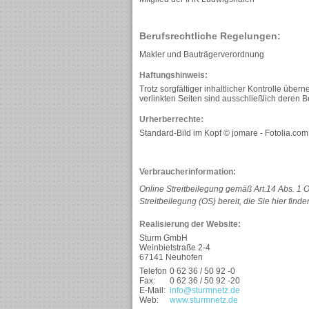
Berufsrechtliche Regelungen:
Makler und Bauträgerverordnung
Haftungshinweis:
Trotz sorgfältiger inhaltlicher Kontrolle über
verlinkten Seiten sind ausschließlich deren Be
Urherberrechte:
Standard-Bild im Kopf © jomare - Fotolia.com
Verbraucherinformation:
Online Streitbeilegung gemäß Art.14 Abs. 1 
Streitbeilegung (OS) bereit, die Sie hier finde
Realisierung der Website:
Sturm GmbH
Weinbietstraße 2-4
67141 Neuhofen
Telefon
0 62 36 / 50 92 -0
Fax:
0 62 36 / 50 92 -20
E-Mail:
info@sturmnetz.de
Web:
www.sturmnetz.de