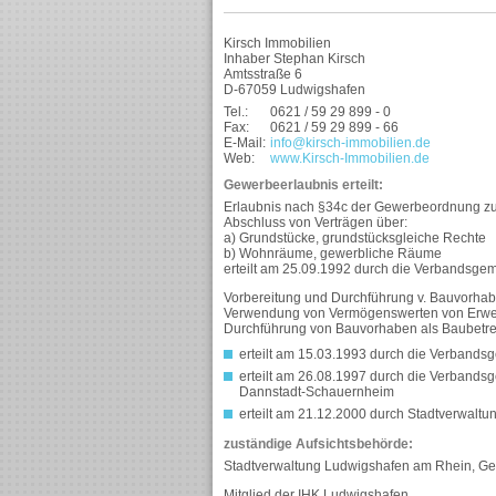
Kirsch Immobilien
Inhaber Stephan Kirsch
Amtsstraße 6
D-67059 Ludwigshafen
Tel.:
0621 / 59 29 899 - 0
Fax:
0621 / 59 29 899 - 66
E-Mail:
info@kirsch-immobilien.de
Web:
www.Kirsch-Immobilien.de
Gewerbeerlaubnis erteilt:
Erlaubnis nach §34c der Gewerbeordnung zu
Abschluss von Verträgen über:
a) Grundstücke, grundstücksgleiche Rechte
b) Wohnräume, gewerbliche Räume
erteilt am 25.09.1992 durch die Verbands
Vorbereitung und Durchführung v. Bauvorha
Verwendung von Vermögenswerten von Erwerbe
Durchführung von Bauvorhaben als Baubetr
erteilt am 15.03.1993 durch die Verban
erteilt am 26.08.1997 durch die Verband
Dannstadt-Schauernheim
erteilt am 21.12.2000 durch Stadtverwal
zuständige Aufsichtsbehörde:
Stadtverwaltung Ludwigshafen am Rhein, Ge
Mitglied der IHK Ludwigshafen