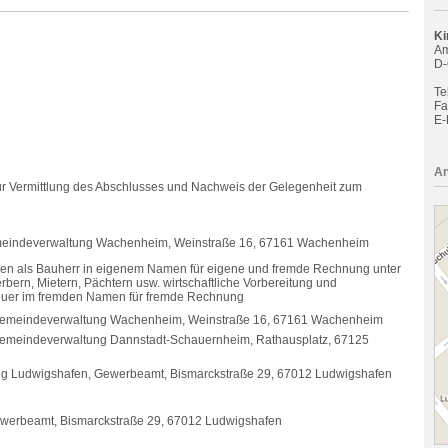
Ki
Am
D-
Tel
Fa
E-
An
r Vermittlung des Abschlusses und Nachweis der Gelegenheit zum
gemeindeverwaltung Wachenheim, Weinstraße 16, 67161 Wachenheim
ben als Bauherr in eigenem Namen für eigene und fremde Rechnung unter
rn, Mietern, Pächtern usw. wirtschaftliche Vorbereitung und
euer im fremden Namen für fremde Rechnung
dsgemeindeverwaltung Wachenheim, Weinstraße 16, 67161 Wachenheim
sgemeindeverwaltung Dannstadt-Schauernheim, Rathausplatz, 67125
tung Ludwigshafen, Gewerbeamt, Bismarckstraße 29, 67012 Ludwigshafen
werbeamt, Bismarckstraße 29, 67012 Ludwigshafen