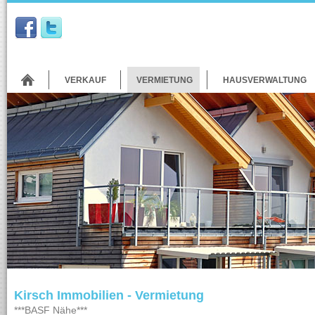
VERKAUF
VERMIETUNG
HAUSVERWALTUNG
Kirsch Immobilien - Vermietung
***BASF Nähe***