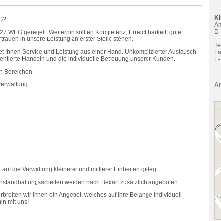
Ki
EG?
Am
D-
7 WEG geregelt. Weiterhin sollten Kompetenz, Erreichbarkeit, gute
rauen in unsere Leistung an erster Stelle stehen.
Tel
t Ihnen Service und Leistung aus einer Hand. Unkomplizierter Austausch
Fa
ientierte Handeln und die individuelle Betreuung unserer Kunden.
E-
en Bereichen
verwaltung
An
auf die Verwaltung kleinerer und mittlerer Einheiten gelegt.
Instandhaltungsarbeiten werden nach Bedarf zusätzlich angeboten.
breiten wir Ihnen ein Angebot, welches auf Ihre Belange individuell
in mit uns!