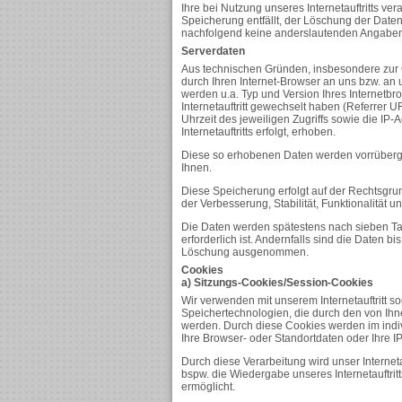
Ihre bei Nutzung unseres Internetauftritts ve
Speicherung entfällt, der Löschung der Dat
nachfolgend keine anderslautenden Angaben
Serverdaten
Aus technischen Gründen, insbesondere zur G
durch Ihren Internet-Browser an uns bzw. an 
werden u.a. Typ und Version Ihres Internetbr
Internetauftritt gewechselt haben (Referrer U
Uhrzeit des jeweiligen Zugriffs sowie die IP
Internetauftritts erfolgt, erhoben.
Diese so erhobenen Daten werden vorrüberg
Ihnen.
Diese Speicherung erfolgt auf der Rechtsgrundl
der Verbesserung, Stabilität, Funktionalität un
Die Daten werden spätestens nach sieben Ta
erforderlich ist. Andernfalls sind die Daten b
Löschung ausgenommen.
Cookies
a) Sitzungs-Cookies/Session-Cookies
Wir verwenden mit unserem Internetauftritt s
Speichertechnologien, die durch den von Ihn
werden. Durch diese Cookies werden im indi
Ihre Browser- oder Standortdaten oder Ihre I
Durch diese Verarbeitung wird unser Internetau
bspw. die Wiedergabe unseres Internetauftri
ermöglicht.