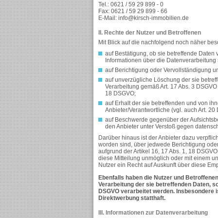
Tel.: 0621 / 59 29 899 - 0
Fax: 0621 / 59 29 899 - 66
E-Mail: info@kirsch-immobilien.de
II. Rechte der Nutzer und Betroffenen
Mit Blick auf die nachfolgend noch näher be
auf Bestätigung, ob sie betreffende Daten 
Informationen über die Datenverarbeitung 
auf Berichtigung oder Vervollständigung un
auf unverzügliche Löschung der sie betreff
Verarbeitung gemäß Art. 17 Abs. 3 DSGVO e
18 DSGVO;
auf Erhalt der sie betreffenden und von ih
Anbieter/Verantwortliche (vgl. auch Art. 2
auf Beschwerde gegenüber der Aufsichtsbeh
den Anbieter unter Verstoß gegen datensc
Darüber hinaus ist der Anbieter dazu verpfli
worden sind, über jedwede Berichtigung ode
aufgrund der Artikel 16, 17 Abs. 1, 18 DSGVO e
diese Mitteilung unmöglich oder mit einem 
Nutzer ein Recht auf Auskunft über diese Em
Ebenfalls haben die Nutzer und Betroffene
Verarbeitung der sie betreffenden Daten, so
DSGVO verarbeitet werden. Insbesondere i
Direktwerbung statthaft.
III. Informationen zur Datenverarbeitung