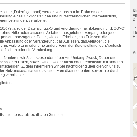
Ki
st nur „Daten“ genannt) werden von uns nur im Rahmen der
Am
tellung eines funktionsfähigen und nutzerfreundlichen Internetauftritts,
D-
enen Leistungen, verarbeitet.
Tel
 2016/679, also der Datenschutz-Grundverordnung (nachfolgend nur „DSGVO“
Fa
der ohne Hilfe automatisierter Verfahren ausgeführter Vorgang oder jede
E-
personenbezogenen Daten, wie das Erheben, das Erfassen, die
die Anpassung oder Veränderung, das Auslesen, das Abfragen, die
ung, Verbreitung oder eine andere Form der Bereitstellung, den Abgleich
s Löschen oder die Vernichtung.
An
informieren wir Sie insbesondere über Art, Umfang, Zweck, Dauer und
ezogener Daten, soweit wir entweder allein oder gemeinsam mit anderen
 entscheiden. Zudem informieren wir Sie nachfolgend über die von uns zu
er Nutzungsqualität eingesetzten Fremdkomponenten, soweit hierdurch
ung verarbeiten.
liedert:
he
itts im datenschutzrechtlichen Sinne ist: