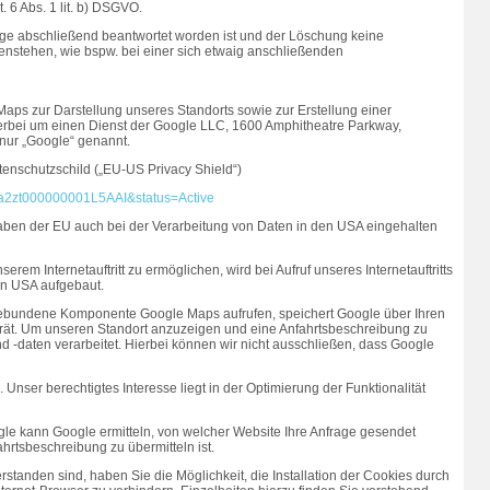
. 6 Abs. 1 lit. b) DSGVO.
rage abschließend beantwortet worden ist und der Löschung keine
nstehen, wie bspw. bei einer sich etwaig anschließenden
 Maps zur Darstellung unseres Standorts sowie zur Erstellung einer
ierbei um einen Dienst der Google LLC, 1600 Amphitheatre Parkway,
nur „Google“ genannt.
enschutzschild („EU-US Privacy Shield“)
id=a2zt000000001L5AAI&status=Active
aben der EU auch bei der Verarbeitung von Daten in den USA eingehalten
erem Internetauftritt zu ermöglichen, wird bei Aufruf unseres Internetauftritts
en USA aufgebaut.
eingebundene Komponente Google Maps aufrufen, speichert Google über Ihren
erät. Um unseren Standort anzuzeigen und eine Anfahrtsbeschreibung zu
nd -daten verarbeitet. Hierbei können wir nicht ausschließen, dass Google
O. Unser berechtigtes Interesse liegt in der Optimierung der Funktionalität
gle kann Google ermitteln, von welcher Website Ihre Anfrage gesendet
hrtsbeschreibung zu übermitteln ist.
erstanden sind, haben Sie die Möglichkeit, die Installation der Cookies durch