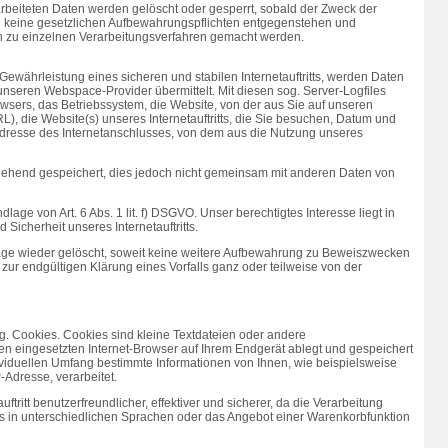
rarbeiteten Daten werden gelöscht oder gesperrt, sobald der Zweck der
en keine gesetzlichen Aufbewahrungspflichten entgegenstehen und
 zu einzelnen Verarbeitungsverfahren gemacht werden.
ewährleistung eines sicheren und stabilen Internetauftritts, werden Daten
unseren Webspace-Provider übermittelt. Mit diesen sog. Server-Logfiles
owsers, das Betriebssystem, die Website, von der aus Sie auf unseren
RL), die Website(s) unseres Internetauftritts, die Sie besuchen, Datum und
-Adresse des Internetanschlusses, von dem aus die Nutzung unseres
ehend gespeichert, dies jedoch nicht gemeinsam mit anderen Daten von
age von Art. 6 Abs. 1 lit. f) DSGVO. Unser berechtigtes Interesse liegt in
d Sicherheit unseres Internetauftritts.
ge wieder gelöscht, soweit keine weitere Aufbewahrung zu Beweiszwecken
is zur endgültigen Klärung eines Vorfalls ganz oder teilweise von der
og. Cookies. Cookies sind kleine Textdateien oder andere
en eingesetzten Internet-Browser auf Ihrem Endgerät ablegt und gespeichert
viduellen Umfang bestimmte Informationen von Ihnen, wie beispielsweise
P-Adresse, verarbeitet.
ftritt benutzerfreundlicher, effektiver und sicherer, da die Verarbeitung
tts in unterschiedlichen Sprachen oder das Angebot einer Warenkorbfunktion