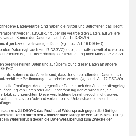
schriebene Datenverarbeitung haben die Nutzer und Betroffenen das Recht
verarbeitet werden, auf Auskunft über die verarbeiteten Daten, auf weitere
sowie auf Kopien der Daten (vgl. auch Art. 15 DSGVO);
richtiger bzw. unvollständiger Daten (vgl. auch Art. 16 DSGVO);
enden Daten (vgl. auch Art. 17 DSGVO), oder, alternativ, soweit eine weitere
rforderlich ist, auf Einschränkung der Verarbeitung nach Maßgabe von Art.
nen bereitgestellten Daten und auf Übermittlung dieser Daten an andere
0 DSGVO);
örde, sofern sie der Ansicht sind, dass die sie betreffenden Daten durch
hutzrechtliche Bestimmungen verarbeitet werden (vgl. auch Art. 77 DSGVO).
chtet, alle Empfänger, denen gegenüber Daten durch den Anbieter offengelegt
r Löschung von Daten oder die Einschränkung der Verarbeitung, die
rfolgt, zu unterrichten. Diese Verpflichtung besteht jedoch nicht, soweit
unverhältnismäßigen Aufwand verbunden ist. Unbeschadet dessen hat der
pfänger.
n nach Art. 21 DSGVO das Recht auf Widerspruch gegen die künftige
fern die Daten durch den Anbieter nach Maßgabe von Art. 6 Abs. 1 lit. f)
st ein Widerspruch gegen die Datenverarbeitung zum Zwecke der