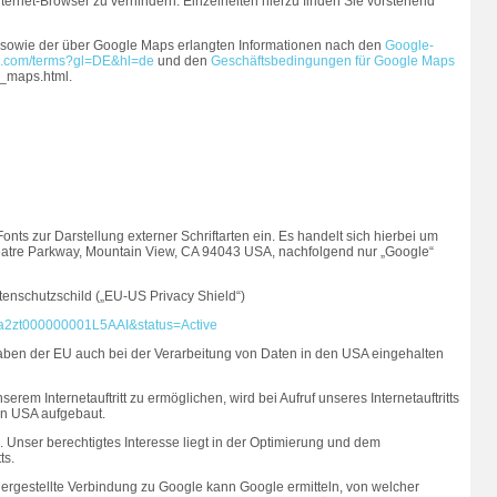
ternet-Browser zu verhindern. Einzelheiten hierzu finden Sie vorstehend
 sowie der über Google Maps erlangten Informationen nach den
Google-
gle.com/terms?gl=DE&hl=de
und den
Geschäftsbedingungen für Google Maps
s_maps.html.
Fonts zur Darstellung externer Schriftarten ein. Es handelt sich hierbei um
atre Parkway, Mountain View, CA 94043 USA, nachfolgend nur „Google“
enschutzschild („EU-US Privacy Shield“)
id=a2zt000000001L5AAI&status=Active
aben der EU auch bei der Verarbeitung von Daten in den USA eingehalten
erem Internetauftritt zu ermöglichen, wird bei Aufruf unseres Internetauftritts
en USA aufgebaut.
VO. Unser berechtigtes Interesse liegt in der Optimierung und dem
ts.
s hergestellte Verbindung zu Google kann Google ermitteln, von welcher