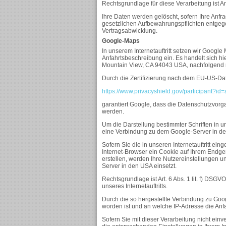
Rechtsgrundlage für diese Verarbeitung ist Art
Ihre Daten werden gelöscht, sofern Ihre Anf
gesetzlichen Aufbewahrungspflichten entgege
Vertragsabwicklung.
Google-Maps
In unserem Internetauftritt setzen wir Google
Anfahrtsbeschreibung ein. Es handelt sich h
Mountain View, CA 94043 USA, nachfolgend 
Durch die Zertifizierung nach dem EU-US-Dat
https://www.privacyshield.gov/participant?
garantiert Google, dass die Datenschutzvorg
werden.
Um die Darstellung bestimmter Schriften in uns
eine Verbindung zu dem Google-Server in d
Sofern Sie die in unseren Internetauftritt 
Internet-Browser ein Cookie auf Ihrem Endg
erstellen, werden Ihre Nutzereinstellungen u
Server in den USA einsetzt.
Rechtsgrundlage ist Art. 6 Abs. 1 lit. f) DSGV
unseres Internetauftritts.
Durch die so hergestellte Verbindung zu Goo
worden ist und an welche IP-Adresse die Anfa
Sofern Sie mit dieser Verarbeitung nicht einv