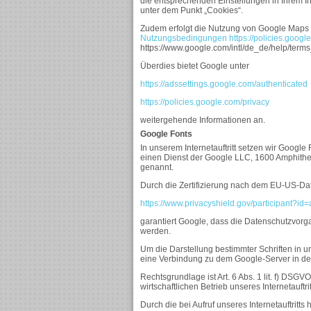
die entsprechenden Einstellungen in Ihrem In
unter dem Punkt „Cookies“.
Zudem erfolgt die Nutzung von Google Maps
Nutzungsbedingungen
https://policies.goo
https://www.google.com/intl/de_de/help/term
Überdies bietet Google unter
https://adssettings.google.com/authenticated
https://policies.google.com/privacy
weitergehende Informationen an.
Google Fonts
In unserem Internetauftritt setzen wir Google 
einen Dienst der Google LLC, 1600 Amphithe
genannt.
Durch die Zertifizierung nach dem EU-US-Dat
https://www.privacyshield.gov/participant?
garantiert Google, dass die Datenschutzvorg
werden.
Um die Darstellung bestimmter Schriften in uns
eine Verbindung zu dem Google-Server in d
Rechtsgrundlage ist Art. 6 Abs. 1 lit. f) DSG
wirtschaftlichen Betrieb unseres Internetauftrit
Durch die bei Aufruf unseres Internetauftritt