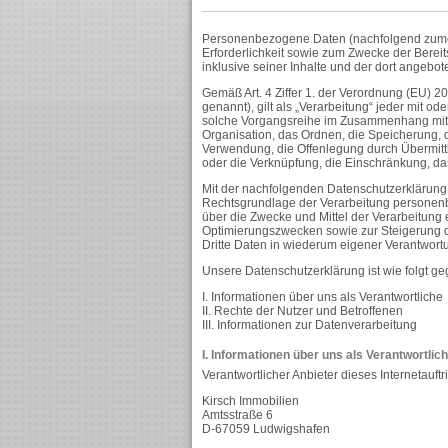
Personenbezogene Daten (nachfolgend zumei
Erforderlichkeit sowie zum Zwecke der Bereits
inklusive seiner Inhalte und der dort angebot
Gemäß Art. 4 Ziffer 1. der Verordnung (EU)
genannt), gilt als „Verarbeitung“ jeder mit o
solche Vorgangsreihe im Zusammenhang mit 
Organisation, das Ordnen, die Speicherung, 
Verwendung, die Offenlegung durch Übermittl
oder die Verknüpfung, die Einschränkung, da
Mit der nachfolgenden Datenschutzerklärung 
Rechtsgrundlage der Verarbeitung personenb
über die Zwecke und Mittel der Verarbeitung
Optimierungszwecken sowie zur Steigerung d
Dritte Daten in wiederum eigener Verantwort
Unsere Datenschutzerklärung ist wie folgt geg
I. Informationen über uns als Verantwortliche
II. Rechte der Nutzer und Betroffenen
III. Informationen zur Datenverarbeitung
I. Informationen über uns als Verantwortlic
Verantwortlicher Anbieter dieses Internetauftr
Kirsch Immobilien
Amtsstraße 6
D-67059 Ludwigshafen