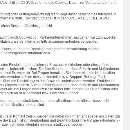
 6 Abs. 1 lit b.) DSGVO, sofern diese Cookies Daten zur Vertragsanbahnung
hnung oder Vertragsabwicklung dient, liegt unser berechtigtes Interesse in
ternetauftritts. Rechtsgrundlage ist in dann Art. 6 Abs. 1 lit. f) DSGVO.
n diese Session-Cookies gelöscht.
auftritt auch Cookies von Partnerunternehmen, mit denen wir zum Zwecke
itäten unseres Internetauftritts zusammenarbeiten, verwendet.
en Zwecken und den Rechtsgrundlagen der Verarbeitung solcher
den nachfolgenden Informationen.
h eine Einstellung Ihres Internet-Browsers verhindern oder einschränken.
okies jederzeit löschen. Die hierfür erforderlichen Schritte und Maßnahmen
ternet-Browser ab. Bei Fragen benutzen Sie daher bitte die Hilfefunktion
oder wenden sich an dessen Hersteller bzw. Support. Bei sog. Flash-
cht über die Einstellungen des Browsers unterbunden werden. Stattdessen
ash-Players ändern. Auch die hierfür erforderlichen Schritte und Maßnahmen
yer ab. Bei Fragen benutzen Sie daher bitte ebenso die Hilfefunktion oder
en sich an den Hersteller bzw. Benutzer-Support.
indern oder einschränken, kann dies allerdings dazu führen, dass nicht
 vollumfänglich nutzbar sind.
mit uns in Kontakt treten, werden die dabei von Ihnen angegebenen Daten zur
e der Daten ist zur Bearbeitung und Beantwortung Ihre Anfrage erforderlich -
frage nicht oder allenfalls eingeschränkt beantworten.